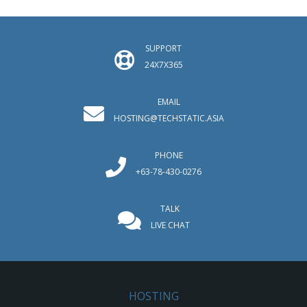
SUPPORT
24X7X365
EMAIL
HOSTING@TECHSTATIC.ASIA
PHONE
+63-78-430-0276
TALK
LIVE CHAT
HOSTING