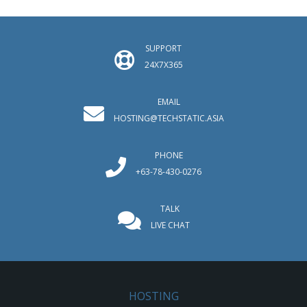
SUPPORT
24X7X365
EMAIL
HOSTING@TECHSTATIC.ASIA
PHONE
+63-78-430-0276
TALK
LIVE CHAT
HOSTING