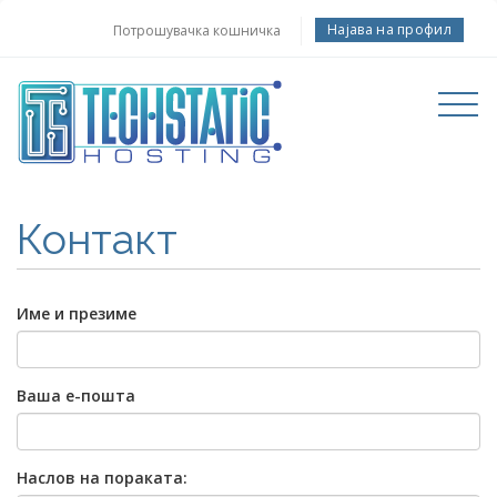
Најава на профил
Потрошувачка кошничка
Toggle
navigati
Контакт
Име и презиме
Ваша е-пошта
Наслов на пораката: