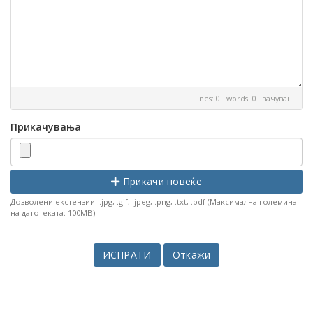
lines: 0 words: 0
зачуван
Прикачувања
Прикачи повеќе
Дозволени екстензии: .jpg, .gif, .jpeg, .png, .txt, .pdf (Максимална големина
на датотеката: 100MB)
Откажи